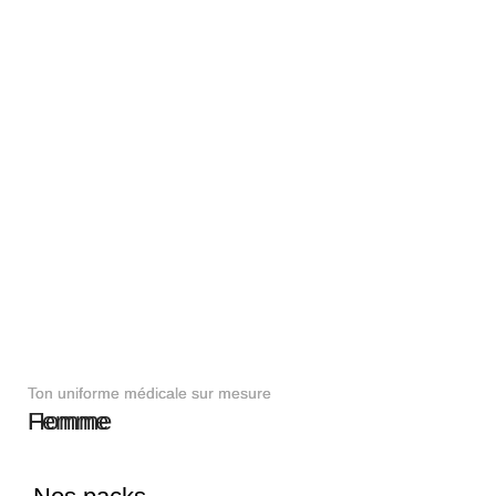
Ton uniforme médicale sur mesure
Ton uniforme médicale sur mesure
Femme
Homme