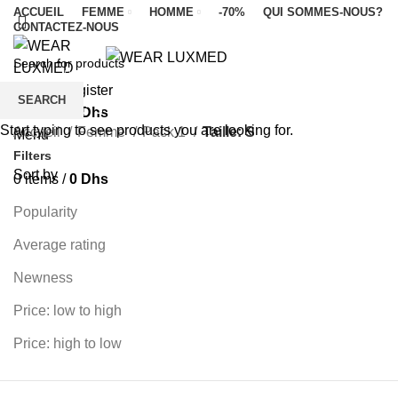
ACCUEIL
FEMME
HOMME
-70%
QUI SOMMES-NOUS?
CONTACTEZ-NOUS
Categories
Login / Register
SEARCH
ALL
PRODUCTS
FEMME
HOMME
LUXMED
0
items
/
0
Dhs
Start typing to see products you are looking for.
Accueil
Femme
Pack 1
Taille: S
Menu
Filters
Sort by
0
items
/
0
Dhs
Popularity
Average rating
Newness
Price: low to high
Price: high to low