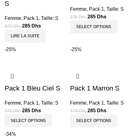
S
Femme
,
Pack 1
,
Taille: S
Le
Le
285
Dhs
378
Dhs
Femme
,
Pack 1
,
Taille: S
prix
prix
Le
Le
285
Dhs
378
Dhs
SELECT OPTIONS
initial
actuel
prix
prix
LIRE LA SUITE
était :
est :
initial
actuel
378
285
était :
est :
-25%
-25%
Dhs.
Dhs.
378
285
Dhs.
Dhs.
Pack 1 Bleu Ciel S
Pack 1 Marron S
Femme
,
Pack 1
,
Taille: S
Femme
,
Pack 1
,
Taille: S
Le
Le
Le
Le
285
Dhs
285
Dhs
378
Dhs
378
Dhs
prix
prix
prix
prix
SELECT OPTIONS
SELECT OPTIONS
initial
actuel
initial
actuel
était :
est :
était :
est :
-34%