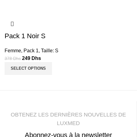
378
285
378
285
Dhs.
Dhs.
Dhs.
Dhs.
Pack 1 Noir S
Femme
,
Pack 1
,
Taille: S
Le
Le
249
Dhs
378
Dhs
prix
prix
SELECT OPTIONS
initial
actuel
était :
est :
378
249
Dhs.
Dhs.
OBTENEZ LES DERNIÈRES NOUVELLES DE
LUXMED
Abonnez-vous à la newsletter