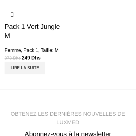
Dhs.
Dhs.
Dhs.
Dhs.
Pack 1 Vert Jungle
M
Femme
,
Pack 1
,
Taille: M
Le
Le
249
Dhs
378
Dhs
prix
prix
LIRE LA SUITE
initial
actuel
était :
est :
378
249
Dhs.
Dhs.
OBTENEZ LES DERNIÈRES NOUVELLES DE
LUXMED
Abonnez-vous à la newsletter