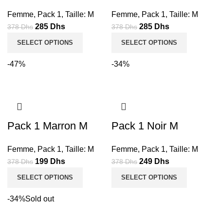
Femme
,
Pack 1
,
Taille: M
Femme
,
Pack 1
,
Taille: M
Le
Le
Le
Le
285
Dhs
285
Dhs
378
Dhs
378
Dhs
prix
prix
prix
prix
SELECT OPTIONS
SELECT OPTIONS
initial
actuel
initial
actuel
était :
est :
était :
est :
-47%
-34%
378
285
378
285
Dhs.
Dhs.
Dhs.
Dhs.
Pack 1 Marron M
Pack 1 Noir M
Femme
,
Pack 1
,
Taille: M
Femme
,
Pack 1
,
Taille: M
Le
Le
Le
Le
199
Dhs
249
Dhs
378
Dhs
378
Dhs
prix
prix
prix
prix
SELECT OPTIONS
SELECT OPTIONS
initial
actuel
initial
actuel
était :
est :
était :
est :
-34%
Sold out
378
199
378
249