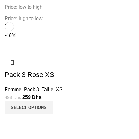
Price: low to high
Price: high to low
-48%
Pack 3 Rose XS
Femme
,
Pack 3
,
Taille: XS
Le
Le
259
Dhs
498
Dhs
prix
prix
SELECT OPTIONS
initial
actuel
était :
est :
498
259
Dhs.
Dhs.