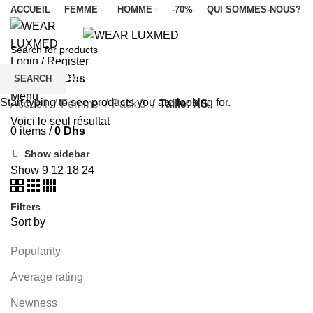
ACCUEIL
FEMME
HOMME
-70%
QUI SOMMES-NOUS?
Login / Register
FEMME
HOMME
LUXMED
Categories
0
items
/
0
Dhs
SEARCH
Menu
Start typing to see products you are looking for.
Accueil
Femme
Pack 3
Taille: XS
Voici le seul résultat
0
items
/
0
Dhs
Show sidebar
Show
9
12
18
24
Filters
Sort by
Popularity
Average rating
Newness