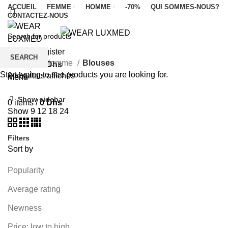
ACCUEIL
FEMME
HOMME
-70%
QUI SOMMES-NOUS?
CONTACTEZ-NOUS
FEMME
HOMME
LUXMED
Categories
Login / Register
SEARCH
Accueil
Homme
Blouses
0
items
/
0
Dhs
Start typing to see products you are looking for.
Trié
2 résultats affichés
Menu
par
Show sidebar
popularité
0
items
/
0
Dhs
Show
9
12
18
24
Filters
Sort by
Popularity
Average rating
Newness
Price: low to high