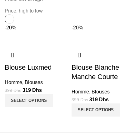
Price: high to low
-20%
-20%
Blouse Luxmed
Blouse Blanche
Manche Courte
Homme
,
Blouses
Le
Le
319
Dhs
399
Dhs
Homme
,
Blouses
prix
prix
Le
Le
319
Dhs
399
Dhs
SELECT OPTIONS
initial
actuel
prix
prix
SELECT OPTIONS
était :
est :
initial
actuel
399
319
était :
est :
Dhs.
Dhs.
399
319
Dhs.
Dhs.