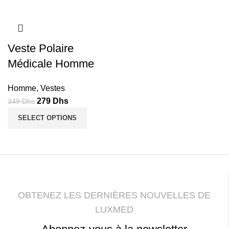
Veste Polaire
Médicale Homme
Homme
,
Vestes
Le
Le
279
Dhs
349
Dhs
prix
prix
SELECT OPTIONS
initial
actuel
était :
est :
349
279
Dhs.
Dhs.
OBTENEZ LES DERNIÈRES NOUVELLES DE
LUXMED