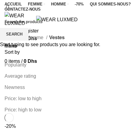
ACCUEIL
FEMME
HOMME
-70%
QUI SOMMES-NOUS?
CONTACTEZ-NOUS
FEMME
HOMME
LUXMED
Categories
Login / Register
SEARCH
Accueil
Homme
Vestes
0
items
/
0
Dhs
Start typing to see products you are looking for.
Filters
Menu
Sort by
0
items
/
0
Dhs
Popularity
Average rating
Newness
Price: low to high
Price: high to low
-20%